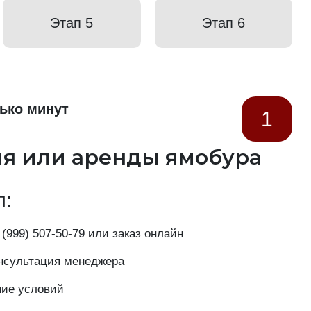
Этап 5
Этап 6
ько минут
1
ия или аренды ямобура
п:
 (999) 507-50-79
или заказ онлайн
нсультация менеджера
ние условий