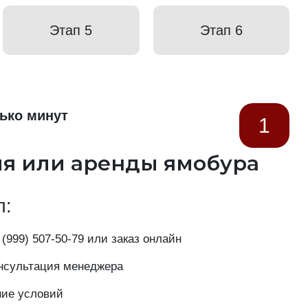
Этап 5
Этап 6
ько минут
1
ия или аренды ямобура
п:
 (999) 507-50-79
или заказ онлайн
нсультация менеджера
ние условий