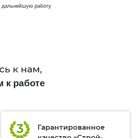
а дальнейшую работу
ь к нам,
м к работе
Гарантированное
качество «Строй-