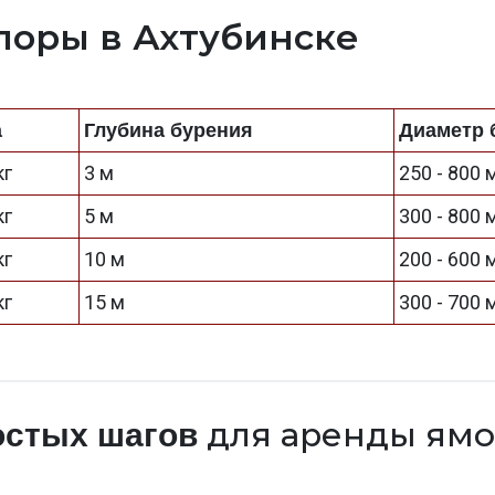
поры в Ахтубинске
а
Глубина бурения
Диаметр 
кг
3 м
250 - 800
кг
5 м
300 - 800
кг
10 м
200 - 600
кг
15 м
300 - 700
для аренды ямо
остых шагов