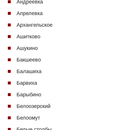
Андреевка
Апрелевка
Архангельское
Ашитково
Ашукино
Бакшеево
Балашиха
Барвиха
Барыбино
Белоозерский
Белоомут
Белые столбы