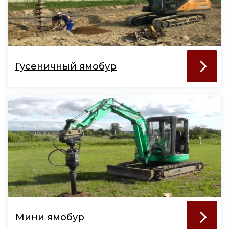
Гусеничный ямобур
Мини ямобур